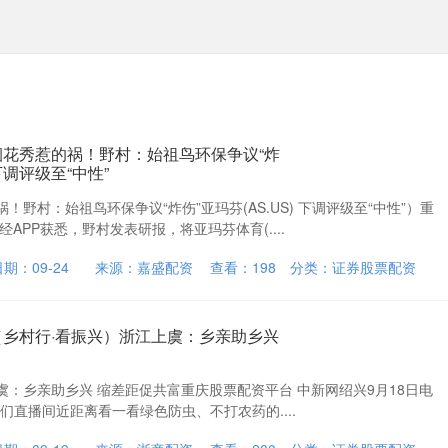
烟花秀惹的祸！野村：始祖鸟环保争议“炸
 下调评级至“中性”
野村：始祖鸟环保争议“炸伤”亚玛芬(AS.US) 下调评级至“中性”）重
APP获悉，野村发表研报，将亚玛芬体育(....
日期：09-24
来源：嘉盛配资
查看：
198
分类：
证券股票配资
（乡村行·看振兴）浙江上虞：乡亲助乡兴
上虞：乡亲助乡兴 缩差距促共富重庆股票配资平台 中新网绍兴9月18日电
我们直播间近距离看一看绿色防虫、不打农药的....