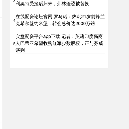
3
利奥特受挫后归来，弗林蓬恐被替换
在线配资论坛官网 罗马诺：热刺21岁前锋兰
4
克希尔签约米堡，转会总价达2000万镑
实盘配资平台app下载 记者：英籍印度裔商
人巴蒂亚希望收购红军少数股权，正与芬威
5
谈判