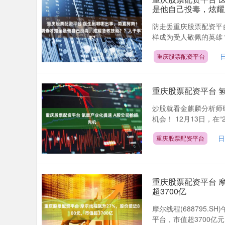
是他自己投毒，炫耀
防走丢重庆股票配资平台
样成为受人敬佩的英雄？
重庆股票配资平台
重庆股票配资平台 
炒股就看金麒麟分析师
机会！ 12月13日，在“
日
重庆股票配资平台
重庆股票配资平台 摩
超3700亿
摩尔线程(688795.
平台，市值超3700亿元