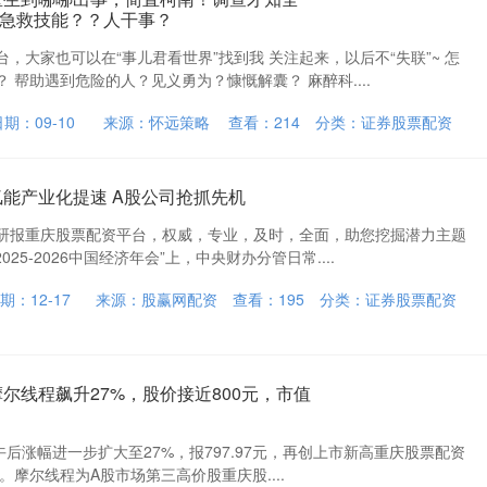
急救技能？？人干事？
，大家也可以在“事儿君看世界”找到我 关注起来，以后不“失联”~ 怎
 帮助遇到危险的人？见义勇为？慷慨解囊？ 麻醉科....
日期：09-10
来源：怀远策略
查看：
214
分类：
证券股票配资
氢能产业化提速 A股公司抢抓先机
研报重庆股票配资平台，权威，专业，及时，全面，助您挖掘潜力主题
2025-2026中国经济年会”上，中央财办分管日常....
期：12-17
来源：股赢网配资
查看：
195
分类：
证券股票配资
尔线程飙升27%，股价接近800元，市值
SH)午后涨幅进一步扩大至27%，报797.97元，再创上市新高重庆股票配资
。摩尔线程为A股市场第三高价股重庆股....