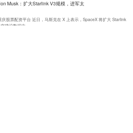
n Musk：扩大Starlink V3规模，进军太
neer重庆股票配资平台 近日，马斯克在 X 上表示，SpaceX 将扩大 Starlink
空建设数据中....
日期：11-05
来源：誉合配资
查看：
171
分类：
证券股票配资
中国人民银行行长潘功胜会见斯洛文尼亚
什特扬契奇
重庆股票配资平台，中国人民银行行长潘功胜会见来访的斯洛文尼亚副总理
，双方就全球宏观经济形势和中斯金融合作等议题交换了....
日期：10-29
来源：盛树配资
查看：
155
分类：
证券股票配资
苏联有15个加盟共和国，分别是如何加入
5次被拒
艺重庆股票配资平台，打造无忧家居体验 每个业主都梦想着拥有一个完