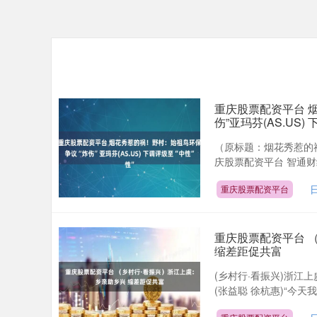
重庆股票配资平台 
伤”亚玛芬(AS.US)
（原标题：烟花秀惹的祸！
庆股票配资平台 智通财经
重庆股票配资平台
重庆股票配资平台 
缩差距促共富
(乡村行·看振兴)浙江
(张益聪 徐杭惠)“今天