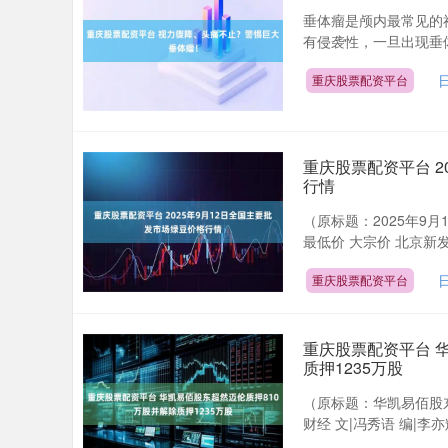
垂体瘤是颅内最常见的
有侵袭性，一旦出现垂体
重庆股票配资平台
重庆股票配资平台 2
行情
（原标题：2025年9
最低价 大宗价 北京新发地
重庆股票配资平台
重庆股票配资平台 
质押1235万股
（原标题：华凯易佰股东
财经 文|冯秀语 编|李亦