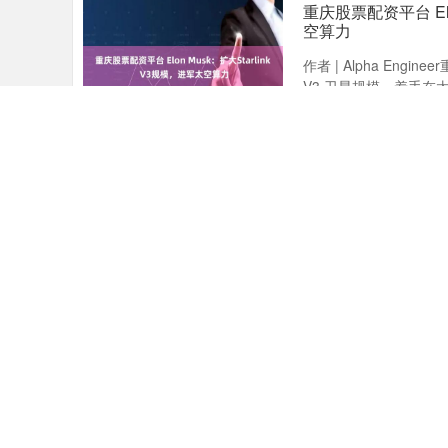
重庆股票配资平台 Elo
空算力
作者 | Alpha Engi
V3 卫星规模，着手在太
重庆股票配资平台
重庆股票配资平台 
副总理兼财政部长博
2025年10月24日
兼财政部长博什特扬契奇
重庆股票配资平台
重庆股票配资平台 
的？蒙古国：申请1
上海聚通装潢：创新工